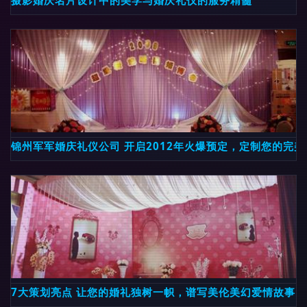
摄影婚庆名片设计中的美学与婚庆礼仪的服务精髓
锦州军军婚庆礼仪公司 开启2012年火爆预定，定制您的完美
7大策划亮点 让您的婚礼独树一帜，谱写美伦美幻爱情故事