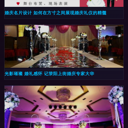
婚庆名片设计 如何在方寸之间展现婚庆礼仪的精髓
光影璀璨 婚礼感怀 记荥阳上街婚庆专家大华