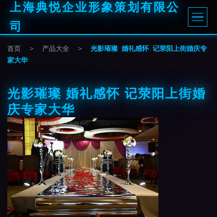
上海典悦企业形象策划有限公
司
首页
>
产品大全
>
光影璀璨 婚礼感怀 记荥阳上街婚庆专
家大华
光影璀璨 婚礼感怀 记荥阳上街婚
庆专家大华