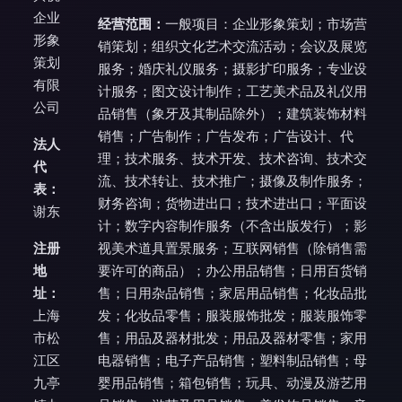
企业
经营范围：
一般项目：企业形象策划；市场营
形象
销策划；组织文化艺术交流活动；会议及展览
策划
服务；婚庆礼仪服务；摄影扩印服务；专业设
有限
计服务；图文设计制作；工艺美术品及礼仪用
公司
品销售（象牙及其制品除外）；建筑装饰材料
销售；广告制作；广告发布；广告设计、代
法人
理；技术服务、技术开发、技术咨询、技术交
代
流、技术转让、技术推广；摄像及制作服务；
表：
财务咨询；货物进出口；技术进出口；平面设
谢东
计；数字内容制作服务（不含出版发行）；影
注册
视美术道具置景服务；互联网销售（除销售需
地
要许可的商品）；办公用品销售；日用百货销
址：
售；日用杂品销售；家居用品销售；化妆品批
上海
发；化妆品零售；服装服饰批发；服装服饰零
市松
售；用品及器材批发；用品及器材零售；家用
江区
电器销售；电子产品销售；塑料制品销售；母
九亭
婴用品销售；箱包销售；玩具、动漫及游艺用