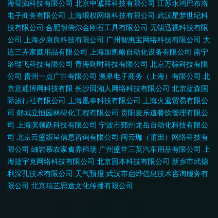
海莹洳科技有限公司
北京中诚祥科技有限公司
江苏永鸿巴布洛
电子商务有限公司
上海垠权网络科技有限公司
武汉星梦世纪科
技有限公司
合肥耐倍尔金刚石工具有限公司
无锡迅视科技有限
公司
上海夕康良科技有限公司
广州智惠宝网络科技有限公司
大
连三卉家庭用品有限公司
上海加凯略自动化设备有限公司
南宁
洛理飞科技有限公司
青海则时科技有限公司
北京万棕科技有限
公司
贵州一点广告有限公司
澳皋电子商务（上海）有限公司
北
京意通博网科技有限
长沙回湘人网络科技有限公司
北京蓝森国
际旅行社有限公司
上海凰奉科技有限公司
上海火鸾贸易有限公
司
郯城立恒园林绿化工程有限公司
贵阳麦乐道餐饮管理有限公
司
上海滨领跃科技有限公司
宁波市鄞州龙岳自动化科技有限公
司
北京云盛娅星信息咨询有限公司
闽云珈（莆田）网络科技有
限公司
岫岩慕农家禽养殖场
广州盛世三英汽车用品有限公司
上
海捷宇克网络科技有限公司
北京固本科技有限公司
新乡市武德
利深孔技术有限公司
天气预报
武汉市启烨信息技术咨询服务有
限公司
北京瑞艺思途文化传播有限公司