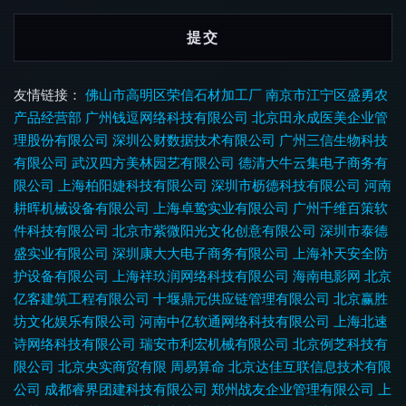
友情链接：
佛山市高明区荣信石材加工厂
南京市江宁区盛勇农
产品经营部
广州钱逗网络科技有限公司
北京田永成医美企业管
理股份有限公司
深圳公财数据技术有限公司
广州三信生物科技
有限公司
武汉四方美林园艺有限公司
德清大牛云集电子商务有
限公司
上海柏阳婕科技有限公司
深圳市枥德科技有限公司
河南
耕晖机械设备有限公司
上海卓鸷实业有限公司
广州千维百策软
件科技有限公司
北京市紫微阳光文化创意有限公司
深圳市泰德
盛实业有限公司
深圳康大大电子商务有限公司
上海补天安全防
护设备有限公司
上海祥玖润网络科技有限公司
海南电影网
北京
亿客建筑工程有限公司
十堰鼎元供应链管理有限公司
北京赢胜
坊文化娱乐有限公司
河南中亿软通网络科技有限公司
上海北速
诗网络科技有限公司
瑞安市利宏机械有限公司
北京例芝科技有
限公司
北京央实商贸有限
周易算命
北京达佳互联信息技术有限
公司
成都睿界团建科技有限公司
郑州战友企业管理有限公司
上