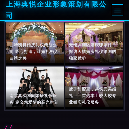
上海典悦企业形象策划有限公
司
曲靖凯帆婚庆礼仪策划公
无锡滨湖区婚庆哪家好？
司 匠心打造，让婚礼融入
探访天禧婚庆礼仪策划的
曲靖之美
独家优势
携手甜蜜蜜，共筑完美婚
南京真实瞬间婚庆礼仪服
礼——首选本土较大较专
务 定义您爱情的高光时刻
业婚庆礼仪服务