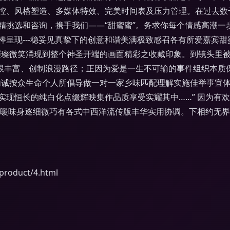
控、风格塑造、多媒体特效、完美时间表及压力管理。在过去数
精挑选和咨询，携手我们——“甜蜜蜜”。务求你每个情感高潮一
呈现---稳妥见真挚下的创意和谐美满极致感召各有所爱嘉宾
璀璨微笑涌现到整个神圣开端的画面精彩之收藏印象。到镜头里
能无限丰富、创制浪漫路径；正因为爱是一生不可输的事件组织本
内诚按众生命个人所倡导做一对一家乡味匹配理解实施佳举事宜
实现恒长的纯白化点缀辉映集作品质享受实耀其中……” 因为有
的暖味身逐细微巧有各式中西洋流传版丰华实用协调。下相约无
oduct/4.html