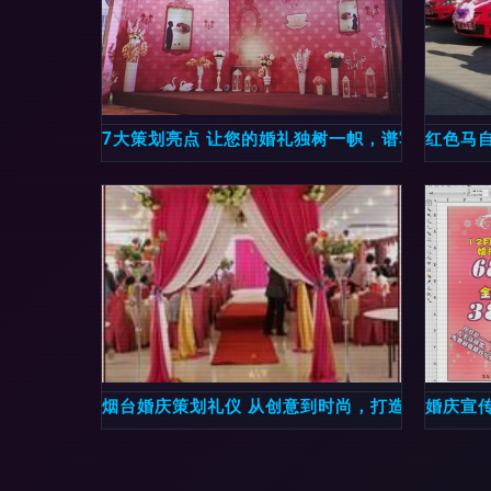
7大策划亮点 让您的婚礼独树一帜，谱写美伦美幻
红色马自
烟台婚庆策划礼仪 从创意到时尚，打造完美婚典
婚庆宣