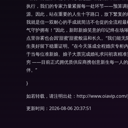
执行，我们的专家力量紧握每一处环节——预算调
源。因此，站在重要的人生十字路口，放下繁复的
我就是信一双耐心的手成就简洁不仓促的全流程最棒
气守护拥有！”因此，新郎新娘笑意的印记终在场
点里弥雾也会因‘甜蜜’甜蜜般温和长久。“我们
生美好留下稳重证明。”在今天落成全程婚庆专柜
于当每位准新娘、娘子大票完成婚礼求问初衷精准
穷 ——目前正式拥优质供应商携创意新生每一人
伴。”
}
如若转载，请注明出处：http://www.oiavip.com/pr
更新时间：2026-08-06 20:37:51